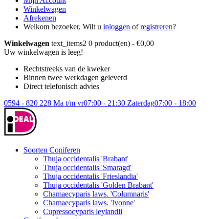
Mijn Account
Winkelwagen
Afrekenen
Welkom bezoeker, Wilt u
inloggen
of
registreren
?
Winkelwagen
text_items2
0 product(en) - €0,00
Uw winkelwagen is leeg!
Rechtstreeks van de kweker
Binnen twee werkdagen geleverd
Direct telefonisch advies
0594 - 820 228
Ma t/m vr
07:00 - 21:30
Zaterdag
07:00 - 18:00
Soorten Coniferen
Thuja occidentalis 'Brabant'
Thuja occidentalis 'Smaragd'
Thuja occidentalis 'Frieslandia'
Thuja occidentalis 'Golden Brabant'
Chamaecyparis laws. 'Columnaris'
Chamaecyparis laws. 'Ivonne'
Cupressocyparis leylandii