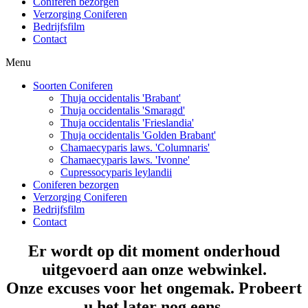
Coniferen bezorgen
Verzorging Coniferen
Bedrijfsfilm
Contact
Menu
Soorten Coniferen
Thuja occidentalis 'Brabant'
Thuja occidentalis 'Smaragd'
Thuja occidentalis 'Frieslandia'
Thuja occidentalis 'Golden Brabant'
Chamaecyparis laws. 'Columnaris'
Chamaecyparis laws. 'Ivonne'
Cupressocyparis leylandii
Coniferen bezorgen
Verzorging Coniferen
Bedrijfsfilm
Contact
Er wordt op dit moment onderhoud
uitgevoerd aan onze webwinkel.
Onze excuses voor het ongemak. Probeert
u het later nog eens.