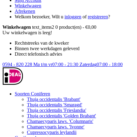
Mijn Account
Winkelwagen
Afrekenen
Welkom bezoeker, Wilt u
inloggen
of
registreren
?
Winkelwagen
text_items2
0 product(en) - €0,00
Uw winkelwagen is leeg!
Rechtstreeks van de kweker
Binnen twee werkdagen geleverd
Direct telefonisch advies
0594 - 820 228
Ma t/m vr
07:00 - 21:30
Zaterdag
07:00 - 18:00
Soorten Coniferen
Thuja occidentalis 'Brabant'
Thuja occidentalis 'Smaragd'
Thuja occidentalis 'Frieslandia'
Thuja occidentalis 'Golden Brabant'
Chamaecyparis laws. 'Columnaris'
Chamaecyparis laws. 'Ivonne'
Cupressocyparis leylandii