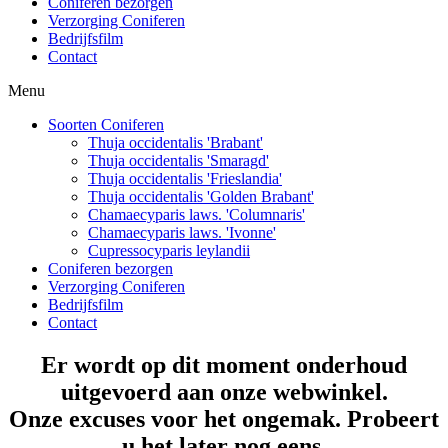
Coniferen bezorgen
Verzorging Coniferen
Bedrijfsfilm
Contact
Menu
Soorten Coniferen
Thuja occidentalis 'Brabant'
Thuja occidentalis 'Smaragd'
Thuja occidentalis 'Frieslandia'
Thuja occidentalis 'Golden Brabant'
Chamaecyparis laws. 'Columnaris'
Chamaecyparis laws. 'Ivonne'
Cupressocyparis leylandii
Coniferen bezorgen
Verzorging Coniferen
Bedrijfsfilm
Contact
Er wordt op dit moment onderhoud
uitgevoerd aan onze webwinkel.
Onze excuses voor het ongemak. Probeert
u het later nog eens.